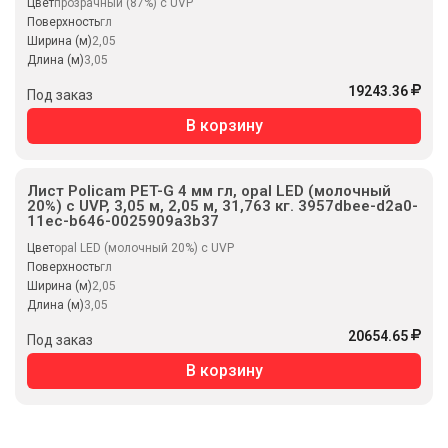
Цвет
прозрачный (87%) с UVP
Поверхность
гл
Ширина (м)
2,05
Длина (м)
3,05
19243.36
Под заказ
В корзину
Лист Policam PET-G 4 мм гл, opal LED (молочный
20%) с UVP, 3,05 м, 2,05 м, 31,763 кг. 3957dbee-d2a0-
11ec-b646-0025909a3b37
Цвет
opal LED (молочный 20%) с UVP
Поверхность
гл
Ширина (м)
2,05
Длина (м)
3,05
20654.65
Под заказ
В корзину