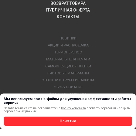
ВОЗВРАТ ТОВАРА
ПУБЛИЧНАЯ ОФЕРТА
КОНТАКТЫ
НОВИНКИ
АКЦИИ И РАСПРОДАЖА
ТЕРМОПЕРЕНОС
МАТЕРИАЛЫ ДЛЯ ПЕЧАТИ
САМОКЛЕЯЩИЕСЯ ПЛЕНКИ
ЛИСТОВЫЕ МАТЕРИАЛЫ
СТЕРЖНИ И ТРУБЫ ИЗ АКРИЛА
ОБОРУДОВАНИЕ
ФЛАГШТОКИ SKYPOLE
Мы используем cookie-файлы для улучшения эффективности работы
ПРОФИЛИ И ПРОФИЛЬНЫЕ СИСТЕМЫ
сервиса
КРАСКИ, ЧЕРНИЛА, КАРТРИДЖИ
Оставаясь на сайте вы соглашаетесь с
Политикой сайта
в области обработки и защиты
персональных данных.
МОБИЛЬНЫЕ СТЕНДЫ И POSM
Понятно
УСЛУГИ И СЕРВИС
ИНСТРУМЕНТ