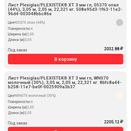
Лист Plexiglas/PLEXISTEK® XT 3 мм гл, 05370 опал
(44%), 3,05 м, 2,05 м, 22,321 кг. 508e95d3-1f63-11e2-
96d4-003048bbc86e
Цвет
05370 опал (44%)
Поверхность
гл
Ширина (м)
2,05
Длина (м)
3,05
2032.88
Под заказ
В корзину
Лист Plexiglas/PLEXISTEK® XT 3 мм гл, WN070
молочный (30%), 3,05 м, 2,05 м, 22,321 кг. 8bfc8a44-
b258-11e7-be0f-0025909a3b37
Цвет
WN070 молочный (30%)
Поверхность
гл
Ширина (м)
2,05
Длина (м)
3,05
2205.12
Под заказ