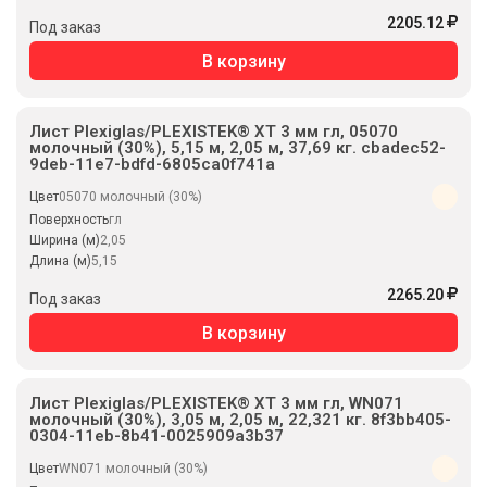
2205.12
Под заказ
В корзину
Лист Plexiglas/PLEXISTEK® XT 3 мм гл, 05070
молочный (30%), 5,15 м, 2,05 м, 37,69 кг. cbadec52-
9deb-11e7-bdfd-6805ca0f741a
Цвет
05070 молочный (30%)
Поверхность
гл
Ширина (м)
2,05
Длина (м)
5,15
2265.20
Под заказ
В корзину
Лист Plexiglas/PLEXISTEK® XT 3 мм гл, WN071
молочный (30%), 3,05 м, 2,05 м, 22,321 кг. 8f3bb405-
0304-11eb-8b41-0025909a3b37
Цвет
WN071 молочный (30%)