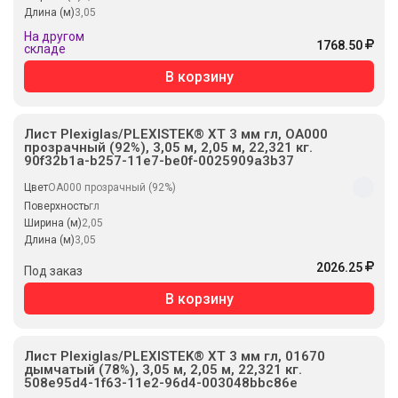
Длина (м)
3,05
На другом
1768.50
складе
В корзину
Лист Plexiglas/PLEXISTEK® XT 3 мм гл, OA000
прозрачный (92%), 3,05 м, 2,05 м, 22,321 кг.
90f32b1a-b257-11e7-be0f-0025909a3b37
Цвет
OA000 прозрачный (92%)
Поверхность
гл
Ширина (м)
2,05
Длина (м)
3,05
2026.25
Под заказ
В корзину
Лист Plexiglas/PLEXISTEK® XT 3 мм гл, 01670
дымчатый (78%), 3,05 м, 2,05 м, 22,321 кг.
508e95d4-1f63-11e2-96d4-003048bbc86e