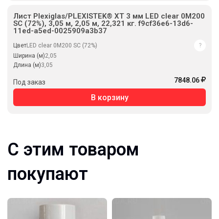
Лист Plexiglas/PLEXISTEK® XT 3 мм LED clear 0M200
SC (72%), 3,05 м, 2,05 м, 22,321 кг. f9cf36e6-13d6-
11ed-a5ed-0025909a3b37
Цвет
LED clear 0M200 SC (72%)
?
Ширина (м)
2,05
Длина (м)
3,05
7848.06
Под заказ
В корзину
С этим товаром
покупают