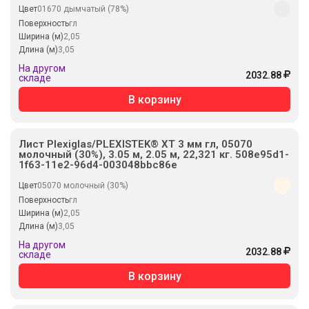
Цвет
01670 дымчатый (78%)
Поверхность
гл
Ширина (м)
2,05
Длина (м)
3,05
На другом
2032.88
складе
В корзину
Лист Plexiglas/PLEXISTEK® XT 3 мм гл, 05070
молочный (30%), 3.05 м, 2.05 м, 22,321 кг. 508e95d1-
1f63-11e2-96d4-003048bbc86e
Цвет
05070 молочный (30%)
Поверхность
гл
Ширина (м)
2,05
Длина (м)
3,05
На другом
2032.88
складе
В корзину