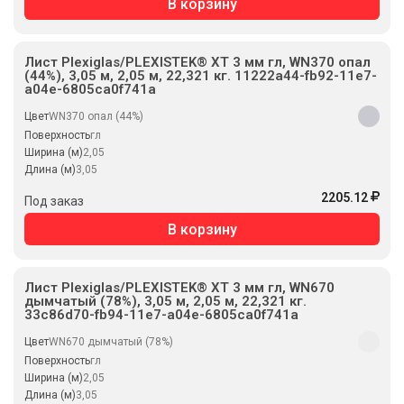
В корзину
Лист Plexiglas/PLEXISTEK® XT 3 мм гл, WN370 опал
(44%), 3,05 м, 2,05 м, 22,321 кг. 11222a44-fb92-11e7-
a04e-6805ca0f741a
Цвет
WN370 опал (44%)
Поверхность
гл
Ширина (м)
2,05
Длина (м)
3,05
2205.12
Под заказ
В корзину
Лист Plexiglas/PLEXISTEK® XT 3 мм гл, WN670
дымчатый (78%), 3,05 м, 2,05 м, 22,321 кг.
33c86d70-fb94-11e7-a04e-6805ca0f741a
Цвет
WN670 дымчатый (78%)
Поверхность
гл
Ширина (м)
2,05
Длина (м)
3,05