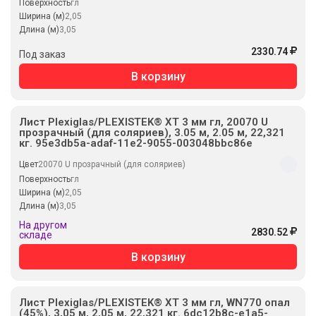
Поверхность
гл
Ширина (м)
2,05
Длина (м)
3,05
2330.74
Под заказ
В корзину
Лист Plexiglas/PLEXISTEK® XT 3 мм гл, 20070 U
прозрачный (для соляриев), 3.05 м, 2.05 м, 22,321
кг. 95e3db5a-adaf-11e2-9055-003048bbc86e
Цвет
20070 U прозрачный (для соляриев)
Поверхность
гл
Ширина (м)
2,05
Длина (м)
3,05
На другом
2830.52
складе
В корзину
Лист Plexiglas/PLEXISTEK® XT 3 мм гл, WN770 опал
(45%), 3,05 м, 2,05 м, 22,321 кг. 6dc12b8c-e1a5-