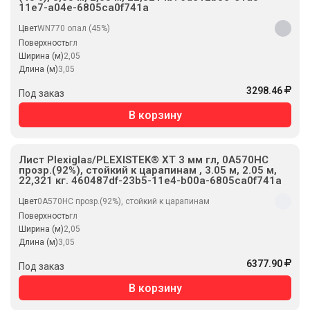
11e7-a04e-6805ca0f741a
Цвет
WN770 опал (45%)
Поверхность
гл
Ширина (м)
2,05
Длина (м)
3,05
3298.46
Под заказ
В корзину
Лист Plexiglas/PLEXISTEK® XT 3 мм гл, 0A570HC
прозр.(92%), стойкий к царапинам , 3.05 м, 2.05 м,
22,321 кг. 460487df-23b5-11e4-b00a-6805ca0f741a
Цвет
0A570HC прозр.(92%), стойкий к царапинам
Поверхность
гл
Ширина (м)
2,05
Длина (м)
3,05
6377.90
Под заказ
В корзину