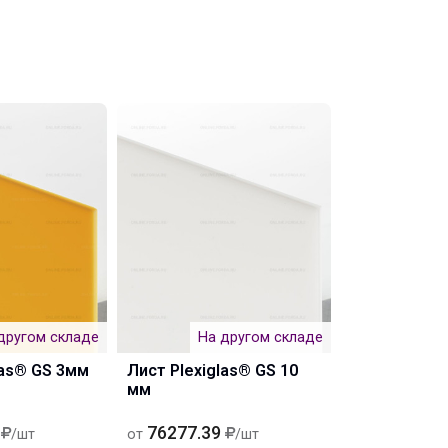
другом складе
На другом складе
las® GS 3мм
Лист Plexiglas® GS 10
мм
76277.39
/шт
от
/шт