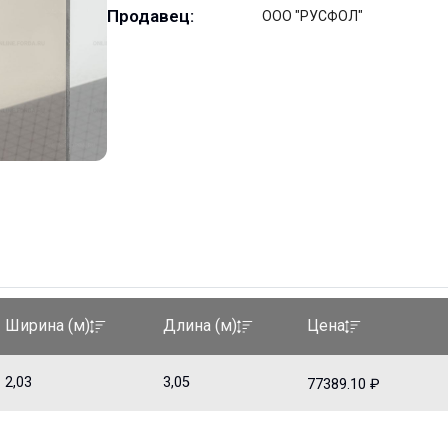
Продавец:
ООО "РУСФОЛ"
Ширина (м)
Длина (м)
Цена
2,03
3,05
77389.10 ₽