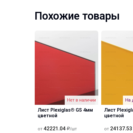
Похожие товары
Нет в наличии
На 
Лист Plexiglas® GS 4мм
Лист Plexig
цветной
цветной
42221.04
24137.53
от
/шт
от