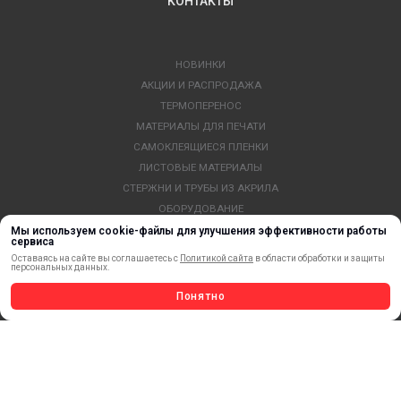
КОНТАКТЫ
НОВИНКИ
АКЦИИ И РАСПРОДАЖА
ТЕРМОПЕРЕНОС
МАТЕРИАЛЫ ДЛЯ ПЕЧАТИ
САМОКЛЕЯЩИЕСЯ ПЛЕНКИ
ЛИСТОВЫЕ МАТЕРИАЛЫ
СТЕРЖНИ И ТРУБЫ ИЗ АКРИЛА
ОБОРУДОВАНИЕ
ФЛАГШТОКИ SKYPOLE
Мы используем cookie-файлы для улучшения эффективности работы
сервиса
ПРОФИЛИ И ПРОФИЛЬНЫЕ СИСТЕМЫ
Оставаясь на сайте вы соглашаетесь с
Политикой сайта
в области обработки и защиты
персональных данных.
КРАСКИ, ЧЕРНИЛА, КАРТРИДЖИ
МОБИЛЬНЫЕ СТЕНДЫ И POSM
Понятно
УСЛУГИ И СЕРВИС
ИНСТРУМЕНТ
СВЕТОТЕХНИКА
КЛЕЕВЫЕ ТЕХНОЛОГИИ
КРЕПЕЖ И ФУРНИТУРА