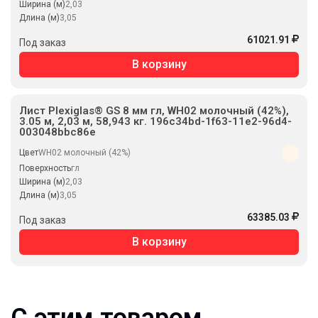
Ширина (м)
2,03
Длина (м)
3,05
61021.91
Под заказ
В корзину
Лист Plexiglas® GS 8 мм гл, WH02 молочный (42%),
3.05 м, 2,03 м, 58,943 кг. 196c34bd-1f63-11e2-96d4-
003048bbc86e
Цвет
WH02 молочный (42%)
Поверхность
гл
Ширина (м)
2,03
Длина (м)
3,05
63385.03
Под заказ
В корзину
С этим товаром