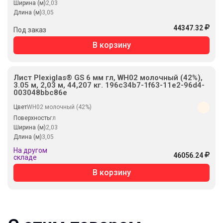
Ширина (м)
2,03
Длина (м)
3,05
44347.32
Под заказ
В корзину
Лист Plexiglas® GS 6 мм гл, WH02 молочный (42%),
3.05 м, 2,03 м, 44,207 кг. 196c34b7-1f63-11e2-96d4-
003048bbc86e
Цвет
WH02 молочный (42%)
Поверхность
гл
Ширина (м)
2,03
Длина (м)
3,05
На другом
46056.24
складе
В корзину