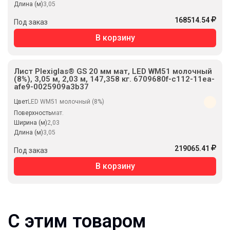
Длина (м)
3,05
168514.54
Под заказ
В корзину
Лист Plexiglas® GS 20 мм мат, LED WM51 молочный
(8%), 3,05 м, 2,03 м, 147,358 кг. 6709680f-c112-11ea-
afe9-0025909a3b37
Цвет
LED WM51 молочный (8%)
Поверхность
мат.
Ширина (м)
2,03
Длина (м)
3,05
219065.41
Под заказ
В корзину
С этим товаром