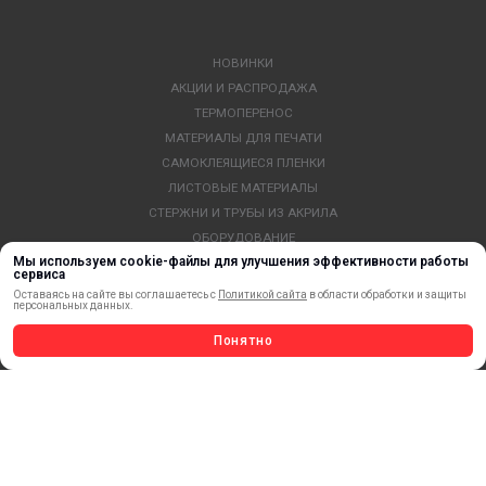
НОВИНКИ
АКЦИИ И РАСПРОДАЖА
ТЕРМОПЕРЕНОС
МАТЕРИАЛЫ ДЛЯ ПЕЧАТИ
САМОКЛЕЯЩИЕСЯ ПЛЕНКИ
ЛИСТОВЫЕ МАТЕРИАЛЫ
СТЕРЖНИ И ТРУБЫ ИЗ АКРИЛА
ОБОРУДОВАНИЕ
Мы используем cookie-файлы для улучшения эффективности работы
ФЛАГШТОКИ SKYPOLE
сервиса
ПРОФИЛИ И ПРОФИЛЬНЫЕ СИСТЕМЫ
Оставаясь на сайте вы соглашаетесь с
Политикой сайта
в области обработки и защиты
персональных данных.
КРАСКИ, ЧЕРНИЛА, КАРТРИДЖИ
МОБИЛЬНЫЕ СТЕНДЫ И POSM
Понятно
УСЛУГИ И СЕРВИС
ИНСТРУМЕНТ
СВЕТОТЕХНИКА
КЛЕЕВЫЕ ТЕХНОЛОГИИ
КРЕПЕЖ И ФУРНИТУРА