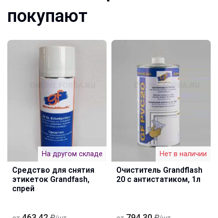
покупают
На другом складе
Нет в наличии
Средство для снятия
Очиститель Grandflash
этикеток Grandfash,
20 с антистатиком, 1л
спрей
463.42
794.30