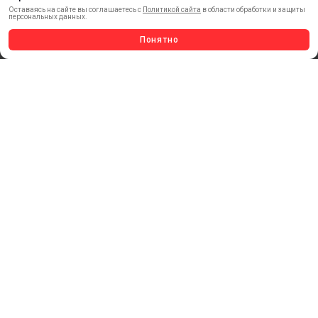
Оставаясь на сайте вы соглашаетесь с
Политикой сайта
в области обработки и защиты
персональных данных.
НОВИНКИ
АКЦИИ И РАСПРОДАЖА
Понятно
ТЕРМОПЕРЕНОС
МАТЕРИАЛЫ ДЛЯ ПЕЧАТИ
САМОКЛЕЯЩИЕСЯ ПЛЕНКИ
ЛИСТОВЫЕ МАТЕРИАЛЫ
СТЕРЖНИ И ТРУБЫ ИЗ АКРИЛА
ОБОРУДОВАНИЕ
ФЛАГШТОКИ SKYPOLE
ПРОФИЛИ И ПРОФИЛЬНЫЕ СИСТЕМЫ
КРАСКИ, ЧЕРНИЛА, КАРТРИДЖИ
МОБИЛЬНЫЕ СТЕНДЫ И POSM
УСЛУГИ И СЕРВИС
ИНСТРУМЕНТ
СВЕТОТЕХНИКА
КЛЕЕВЫЕ ТЕХНОЛОГИИ
КРЕПЕЖ И ФУРНИТУРА
ВЕСЬ КАТАЛОГ >