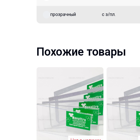
прозрачный
с з/пл.
Похожие товары