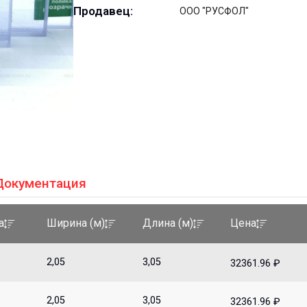
Продавец:
ООО "РУСФОЛ"
Документация
а
Ширина (м)
Длина (м)
Цена
2,05
3,05
32361.96 ₽
2,05
3,05
32361.96 ₽