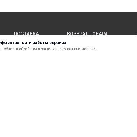
ДОСТАВКА
ВОЗВРАТ ТОВАРА
эффективности работы сервиса
в области обработки и защиты персональных данных.
МАТЕРИАЛЫ ДЛЯ ПЕЧАТИ
С
САМОКЛЕЯЩИЕСЯ ПЛЕНКИ
О
ЛИСТОВЫЕ МАТЕРИАЛЫ
Ф
УСЛУГИ И СЕРВИС
К
ИНСТРУМЕНТ
К
СВЕТОТЕХНИКА
В
сти.