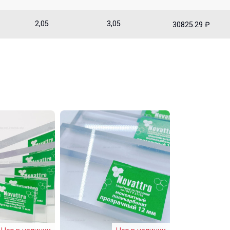
2,05
3,05
30825.29 ₽