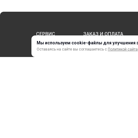
СЕРВИС
ЗАКАЗ И ОПЛАТА
Мы используем cookie-файлы для улучшения 
Оставаясь на сайте вы соглашаетесь с
Политикой сайта
НОВИНКИ
АКЦИИ И РАСПРОДАЖА
ТЕРМОПЕРЕНОС
ПРОФИЛИ И ПРОФИЛЬНЫЕ СИСТЕМЫ
КРАСКИ, ЧЕРНИЛА, КАРТРИДЖИ
МОБИЛЬНЫЕ СТЕНДЫ И POSM
ⓒ 2018 – 2025 ООО «ФорДА»
Политика конфиденциально