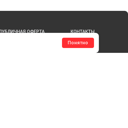
ПУБЛИЧНАЯ ОФЕРТА
КОНТАКТЫ
Понятно
ТЕРЖНИ И ТРУБЫ ИЗ АКРИЛА
БОРУДОВАНИЕ
ЛАГШТОКИ SKYPOLE
ЛЕЕВЫЕ ТЕХНОЛОГИИ
РЕПЕЖ И ФУРНИТУРА
ЕСЬ КАТАЛОГ >
ОБРАТНАЯ СВЯЗЬ