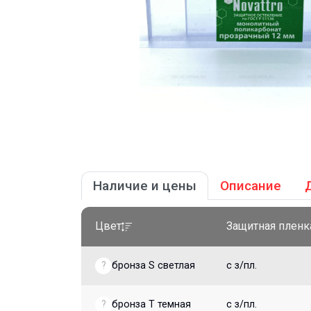
Наличие и цены
Описание
Цвет
Защитная пленк
?
бронза S светлая
с з/пл.
?
бронза Т темная
с з/пл.