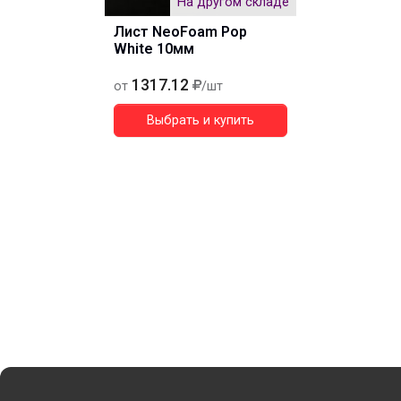
На другом складе
Лист NeoFoam Pop
White 10мм
1317.12
от
/шт
Выбрать и купить