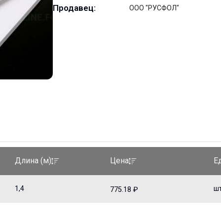
Продавец:
ООО "РУСФОЛ"
Е
Длина (м)
Цена
1,4
ш
775.18 ₽