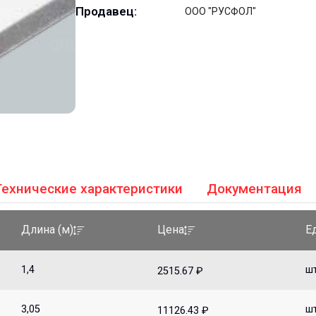
Продавец:
ООО "РУСФОЛ"
Технические характеристики
Документация
Е
Длина (м)
Цена
1,4
ш
2515.67 ₽
3,05
ш
11126.43 ₽