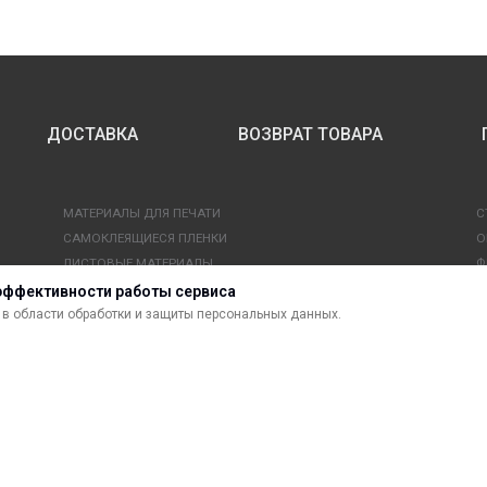
ДОСТАВКА
ВОЗВРАТ ТОВАРА
МАТЕРИАЛЫ ДЛЯ ПЕЧАТИ
С
САМОКЛЕЯЩИЕСЯ ПЛЕНКИ
О
ЛИСТОВЫЕ МАТЕРИАЛЫ
Ф
УСЛУГИ И СЕРВИС
К
эффективности работы сервиса
ИНСТРУМЕНТ
К
в области обработки и защиты персональных данных.
СВЕТОТЕХНИКА
В