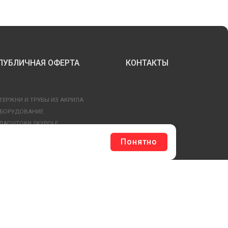
ПУБЛИЧНАЯ ОФЕРТА
КОНТАКТЫ
ТЕРЖНИ И ТРУБЫ ИЗ АКРИЛА
БОРУДОВАНИЕ
ЛАГШТОКИ SKYPOLE
ЛЕЕВЫЕ ТЕХНОЛОГИИ
Понятно
РЕПЕЖ И ФУРНИТУРА
ЕСЬ КАТАЛОГ >
ОБРАТНАЯ СВЯЗЬ