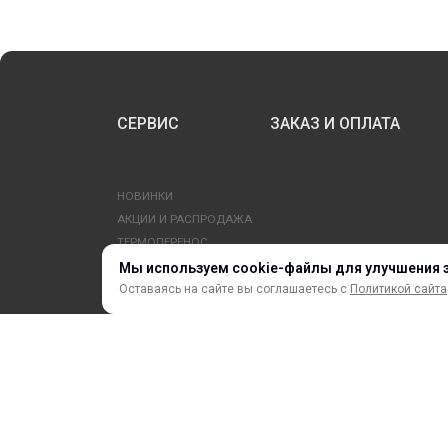
СЕРВИС
ЗАКАЗ И ОПЛАТА
НОВИНКИ
АКЦИИ И РАСПРОДАЖА
ТЕРМОПЕРЕНОС
ПРОФИЛИ И ПРОФИЛЬНЫЕ СИСТЕМЫ
Мы используем cookie-файлы для улучшения 
КРАСКИ, ЧЕРНИЛА, КАРТРИДЖИ
Оставаясь на сайте вы соглашаетесь с
Политикой сайта
МОБИЛЬНЫЕ СТЕНДЫ И POSM