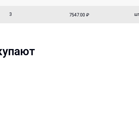
3
ш
7547.00 ₽
купают