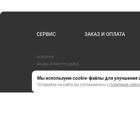
СЕРВИС
ЗАКАЗ И ОПЛАТА
НОВИНКИ
АКЦИИ И РАСПРОДАЖА
ТЕРМОПЕРЕНОС
Мы используем cookie-файлы для улучшения 
ПРОФИЛИ И ПРОФИЛЬНЫЕ СИСТЕМЫ
Оставаясь на сайте вы соглашаетесь с
Политикой сайта
КРАСКИ, ЧЕРНИЛА, КАРТРИДЖИ
МОБИЛЬНЫЕ СТЕНДЫ И POSM
ⓒ 2018 – 2025 ООО «ФорДА»
Политика конфиденциально