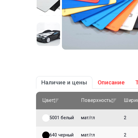
Наличие и цены
Описание
Цвет
Поверхность
Ширин
5001 белый
мат/гл
2
640 черный
мат/гл
2