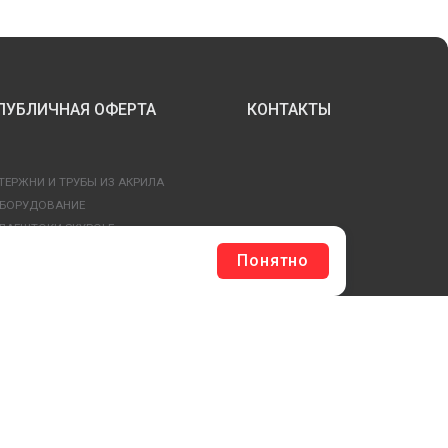
ПУБЛИЧНАЯ ОФЕРТА
КОНТАКТЫ
ТЕРЖНИ И ТРУБЫ ИЗ АКРИЛА
БОРУДОВАНИЕ
ЛАГШТОКИ SKYPOLE
ЛЕЕВЫЕ ТЕХНОЛОГИИ
Понятно
РЕПЕЖ И ФУРНИТУРА
ЕСЬ КАТАЛОГ >
ОБРАТНАЯ СВЯЗЬ