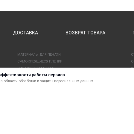
ДОСТАВКА
ВОЗВРАТ ТОВАРА
МАТЕРИАЛЫ ДЛЯ ПЕЧАТИ
С
САМОКЛЕЯЩИЕСЯ ПЛЕНКИ
О
ЛИСТОВЫЕ МАТЕРИАЛЫ
Ф
эффективности работы сервиса
УСЛУГИ И СЕРВИС
К
в области обработки и защиты персональных данных.
ИНСТРУМЕНТ
К
СВЕТОТЕХНИКА
В
сти.