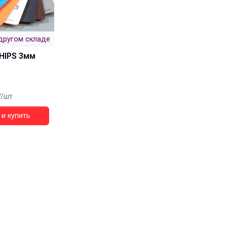
другом складе
HIPS 3мм
/шт
и купить