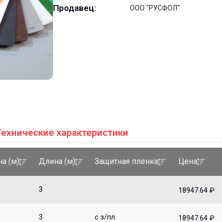
Продавец:
ООО "РУСФОЛ"
Технические характеристики
а (м)
Длина (м)
Защитная пленка
Цена
3
18947.64 ₽
3
с з/пл.
18947.64 ₽