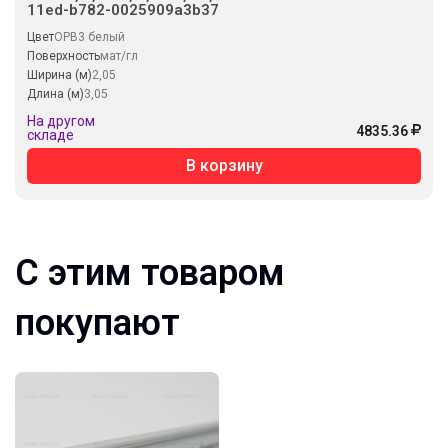
11ed-b782-0025909a3b37
Цвет
OPB3 белый
Поверхность
мат/гл
Ширина (м)
2,05
Длина (м)
3,05
На другом
4835.36
складе
В корзину
С этим товаром
покупают