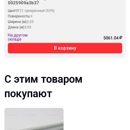
0025909a3b37
Цвет
SFZ1 прозрачный (93%)
Поверхность
гл
Ширина (м)
2,03
Длина (м)
3,05
На другом
5061.04
складе
В корзину
С этим товаром
покупают