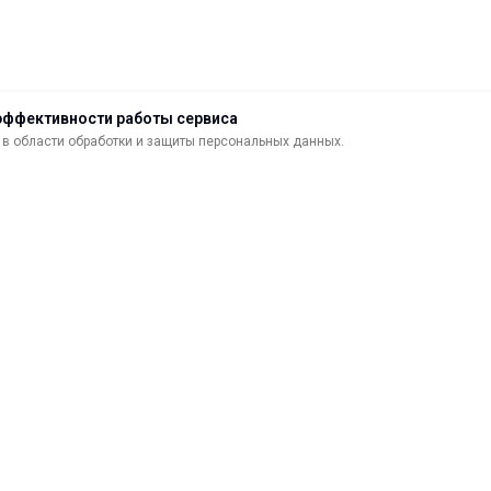
эффективности работы сервиса
в области обработки и защиты персональных данных.
ДОСТАВКА
ВОЗВРАТ ТОВАРА
МАТЕРИАЛЫ ДЛЯ ПЕЧАТИ
С
САМОКЛЕЯЩИЕСЯ ПЛЕНКИ
О
ЛИСТОВЫЕ МАТЕРИАЛЫ
Ф
УСЛУГИ И СЕРВИС
К
ИНСТРУМЕНТ
К
СВЕТОТЕХНИКА
В