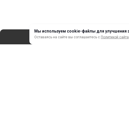
Мы используем cookie-файлы для улучшения 
Оставаясь на сайте вы соглашаетесь с
Политикой сайта
СЕРВИС
ЗАКАЗ И ОПЛАТА
НОВИНКИ
АКЦИИ И РАСПРОДАЖА
ТЕРМОПЕРЕНОС
ПРОФИЛИ И ПРОФИЛЬНЫЕ СИСТЕМЫ
КРАСКИ, ЧЕРНИЛА, КАРТРИДЖИ
МОБИЛЬНЫЕ СТЕНДЫ И POSM