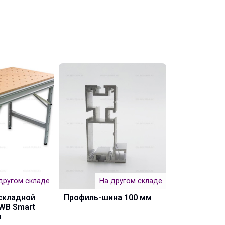
другом складе
На другом складе
На 
складной
Профиль-шина 100 мм
Комплект д
WB Smart
фрезерного
м
RJ400700 40