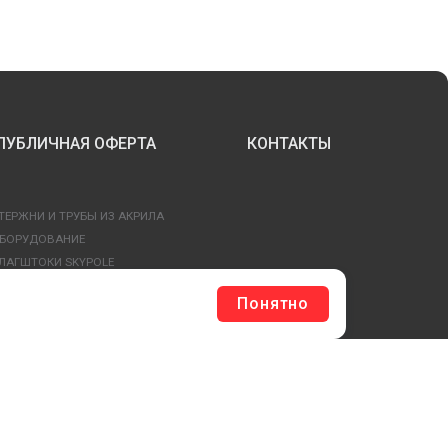
ПУБЛИЧНАЯ ОФЕРТА
КОНТАКТЫ
ТЕРЖНИ И ТРУБЫ ИЗ АКРИЛА
БОРУДОВАНИЕ
ЛАГШТОКИ SKYPOLE
ЛЕЕВЫЕ ТЕХНОЛОГИИ
Понятно
РЕПЕЖ И ФУРНИТУРА
ЕСЬ КАТАЛОГ >
ОБРАТНАЯ СВЯЗЬ