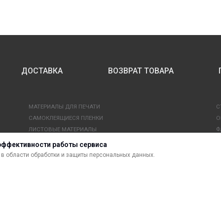
ДОСТАВКА
ВОЗВРАТ ТОВАРА
МАТЕРИАЛЫ ДЛЯ ПЕЧАТИ
С
САМОКЛЕЯЩИЕСЯ ПЛЕНКИ
О
ЛИСТОВЫЕ МАТЕРИАЛЫ
Ф
УСЛУГИ И СЕРВИС
К
эффективности работы сервиса
ИНСТРУМЕНТ
К
в области обработки и защиты персональных данных.
СВЕТОТЕХНИКА
В