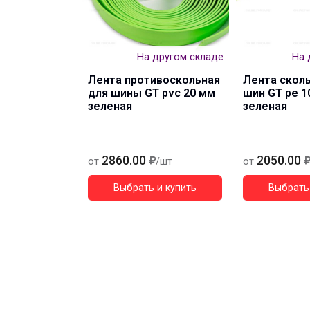
На другом складе
На 
Лента противоскольная
Лента скол
для шины GT рvc 20 мм
шин GT pe 1
зеленая
зеленая
2860.00
2050.00
от
/шт
от
Выбрать и купить
Выбрать 