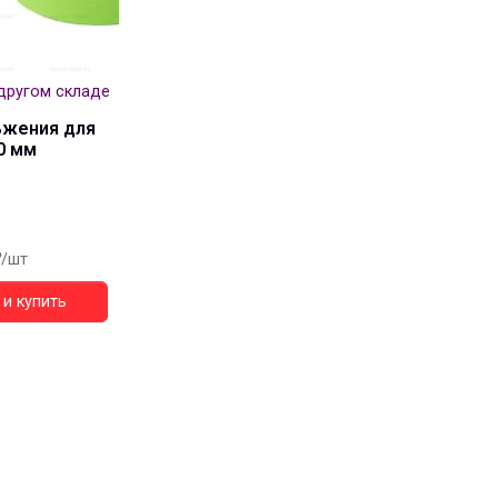
другом складе
ьжения для
0 мм
/шт
и купить