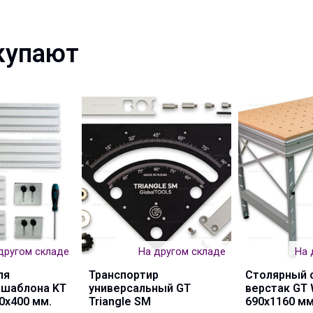
купают
другом складе
На другом складе
На 
ля
Транспортир
Столярный 
 шаблона KT
универсальный GT
верстак GT 
0x400 мм.
Triangle SM
690x1160 м