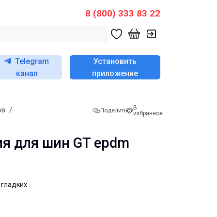
8 (800) 333 83 22
Telegram
Установить
канал
приложение
В
ов
/
Поделиться
избранное
ия для шин GT epdm
 гладких