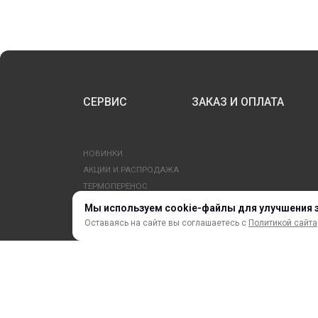
СЕРВИС
ЗАКАЗ И ОПЛАТА
НОВИНКИ
АКЦИИ И РАСПРОДАЖА
ТЕРМОПЕРЕНОС
ПРОФИЛИ И ПРОФИЛЬНЫЕ СИСТЕМЫ
Мы используем cookie-файлы для улучшения 
КРАСКИ, ЧЕРНИЛА, КАРТРИДЖИ
Оставаясь на сайте вы соглашаетесь с
Политикой сайта
МОБИЛЬНЫЕ СТЕНДЫ И POSM