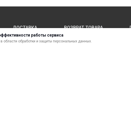
ДОСТАВКА
ВОЗВРАТ ТОВАРА
эффективности работы сервиса
в области обработки и защиты персональных данных.
МАТЕРИАЛЫ ДЛЯ ПЕЧАТИ
С
САМОКЛЕЯЩИЕСЯ ПЛЕНКИ
О
ЛИСТОВЫЕ МАТЕРИАЛЫ
Ф
УСЛУГИ И СЕРВИС
К
ИНСТРУМЕНТ
К
СВЕТОТЕХНИКА
В
сти.