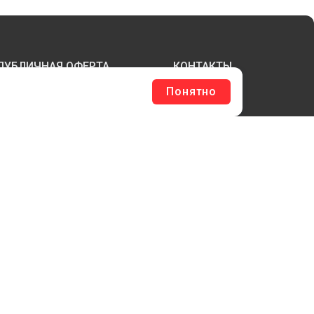
ПУБЛИЧНАЯ ОФЕРТА
КОНТАКТЫ
Понятно
ТЕРЖНИ И ТРУБЫ ИЗ АКРИЛА
БОРУДОВАНИЕ
ЛАГШТОКИ SKYPOLE
ЛЕЕВЫЕ ТЕХНОЛОГИИ
РЕПЕЖ И ФУРНИТУРА
ЕСЬ КАТАЛОГ >
ОБРАТНАЯ СВЯЗЬ