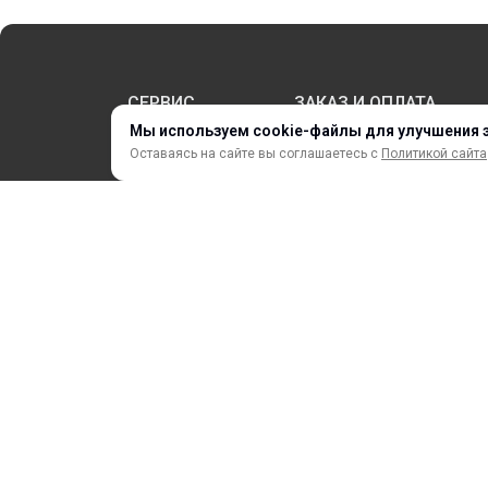
СЕРВИС
ЗАКАЗ И ОПЛАТА
Мы используем cookie-файлы для улучшения 
Оставаясь на сайте вы соглашаетесь с
Политикой сайта
НОВИНКИ
АКЦИИ И РАСПРОДАЖА
ТЕРМОПЕРЕНОС
ПРОФИЛИ И ПРОФИЛЬНЫЕ СИСТЕМЫ
КРАСКИ, ЧЕРНИЛА, КАРТРИДЖИ
МОБИЛЬНЫЕ СТЕНДЫ И POSM
ⓒ 2018 – 2025 ООО «ФорДА»
Политика конфиденциально