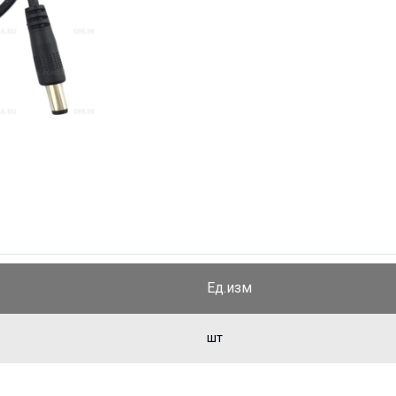
Ед.изм
шт