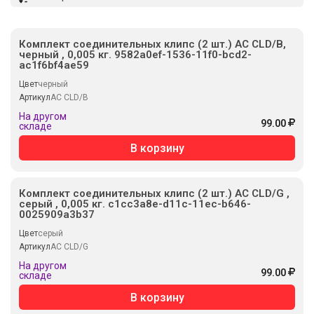
Комплект соединительных клипс (2 шт.) AC CLD/B,
черный , 0,005 кг. 9582a0ef-1536-11f0-bcd2-
ac1f6bf4ae59
Цвет
черный
Артикул
AC CLD/B
На другом
99.00
складе
В корзину
Комплект соединительных клипс (2 шт.) AC CLD/G ,
серый , 0,005 кг. c1cc3a8e-d11c-11ec-b646-
0025909a3b37
Цвет
серый
Артикул
AC CLD/G
На другом
99.00
складе
В корзину