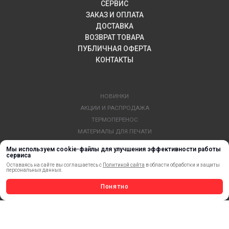
СЕРВИС
ЗАКАЗ И ОПЛАТА
ДОСТАВКА
ВОЗВРАТ ТОВАРА
ПУБЛИЧНАЯ ОФЕРТА
КОНТАКТЫ
НОВИНКИ
АКЦИИ И РАСПРОДАЖА
ТЕРМОПЕРЕНОС
МАТЕРИАЛЫ ДЛЯ ПЕЧАТИ
САМОКЛЕЯЩИЕСЯ ПЛЕНКИ
Мы используем cookie-файлы для улучшения эффективности работы
ЛИСТОВЫЕ МАТЕРИАЛЫ
сервиса
Оставаясь на сайте вы соглашаетесь с
Политикой сайта
в области обработки и защиты
СТЕРЖНИ И ТРУБЫ ИЗ АКРИЛА
персональных данных.
ОБОРУДОВАНИЕ
Понятно
ФЛАГШТОКИ SKYPOLE
ПРОФИЛИ И ПРОФИЛЬНЫЕ СИСТЕМЫ
КРАСКИ, ЧЕРНИЛА, КАРТРИДЖИ
МОБИЛЬНЫЕ СТЕНДЫ И POSM