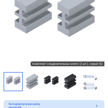
Комплект соединительных клипс (2 шт.), серый (G)
За подписку на рассылку
скидка 5%