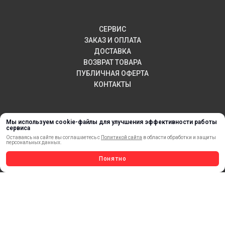
СЕРВИС
ЗАКАЗ И ОПЛАТА
ДОСТАВКА
ВОЗВРАТ ТОВАРА
ПУБЛИЧНАЯ ОФЕРТА
КОНТАКТЫ
НОВИНКИ
Мы используем cookie-файлы для улучшения эффективности работы
сервиса
АКЦИИ И РАСПРОДАЖА
Оставаясь на сайте вы соглашаетесь с
Политикой сайта
в области обработки и защиты
ТЕРМОПЕРЕНОС
персональных данных.
МАТЕРИАЛЫ ДЛЯ ПЕЧАТИ
Понятно
САМОКЛЕЯЩИЕСЯ ПЛЕНКИ
ЛИСТОВЫЕ МАТЕРИАЛЫ
СТЕРЖНИ И ТРУБЫ ИЗ АКРИЛА
ОБОРУДОВАНИЕ
ФЛАГШТОКИ SKYPOLE
ПРОФИЛИ И ПРОФИЛЬНЫЕ СИСТЕМЫ