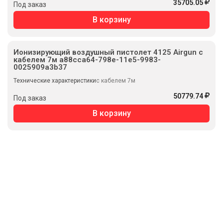
35705.05
Под заказ
В корзину
Ионизирующий воздушный пистолет 4125 Airgun с
кабелем 7м a88cca64-798e-11e5-9983-
0025909a3b37
Технические характеристики
с кабелем 7м
50779.74
Под заказ
В корзину