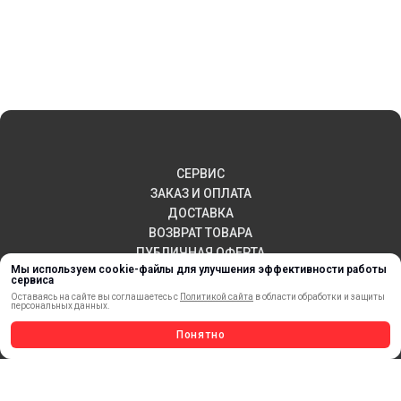
СЕРВИС
ЗАКАЗ И ОПЛАТА
ДОСТАВКА
ВОЗВРАТ ТОВАРА
ПУБЛИЧНАЯ ОФЕРТА
Мы используем cookie-файлы для улучшения эффективности работы
КОНТАКТЫ
сервиса
Оставаясь на сайте вы соглашаетесь с
Политикой сайта
в области обработки и защиты
персональных данных.
Понятно
НОВИНКИ
АКЦИИ И РАСПРОДАЖА
ТЕРМОПЕРЕНОС
МАТЕРИАЛЫ ДЛЯ ПЕЧАТИ