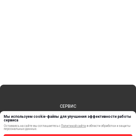
СЕРВИС
ЗАКАЗ И ОПЛАТА
Мы используем cookie-файлы для улучшения эффективности работы
ДОСТАВКА
сервиса
ВОЗВРАТ ТОВАРА
Оставаясь на сайте вы соглашаетесь с
Политикой сайта
в области обработки и защиты
персональных данных.
ПУБЛИЧНАЯ ОФЕРТА