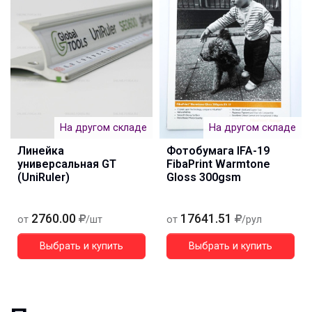
На другом складе
На другом складе
Линейка
Фотобумага IFA-19
универсальная GT
FibaPrint Warmtone
(UniRuler)
Gloss 300gsm
2760.00
17641.51
от
/шт
от
/рул
Выбрать и купить
Выбрать и купить