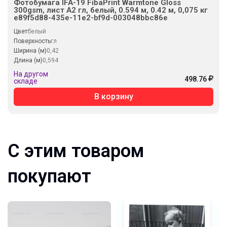
Фотобумага IFA-19 FibaPrint Warmtone Gloss
300gsm, лист А2 гл, белый, 0.594 м, 0.42 м, 0,075 кг
e89f5d88-435e-11e2-bf9d-003048bbc86e
Цвет
белый
Поверхность
гл
Ширина (м)
0,42
Длина (м)
0,594
На другом
498.76
складе
В корзину
С этим товаром
покупают