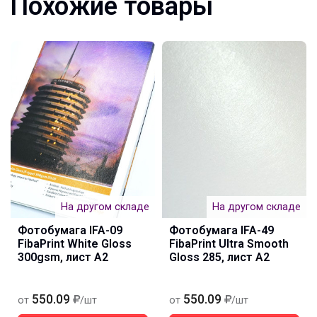
Похожие товары
На другом складе
На другом складе
Фотобумага IFA-09
Фотобумага IFA-49
FibaPrint White Gloss
FibaPrint Ultra Smooth
300gsm, лист A2
Gloss 285, лист А2
550.09
550.09
от
/шт
от
/шт