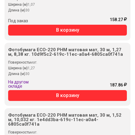
Ширина (м)
1,07
Длина (м)
30
158.27
Под заказ
В корзину
Фотобумага ECO-220 PHM матовая мат, 30 м, 1,27
м, 8,38 кг. 10d9f5c2-619c-11ec-a0a4-6805ca0f741a
Поверхность
мат.
Ширина (м)
1,27
Длина (м)
30
На другом
187.86
складе
В корзину
Фотобумага ECO-220 PHM матовая мат, 30 м, 1,52
м, 10,032 кг. 1e4dd3ba-619c-11ec-a0a4-
6805ca0f741a
Поверхность
мат.