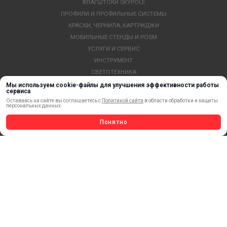
ФЛАГШТОКИ SKYPOLE
ПРОФИЛИ И ПРОФИЛЬНЫЕ СИСТЕМЫ
КРАСКИ, ЧЕРНИЛА, КАРТРИДЖИ
МОБИЛЬНЫЕ СТЕНДЫ И POSM
УСЛУГИ И СЕРВИС
ИНСТРУМЕНТ
СВЕТОТЕХНИКА
КЛЕЕВЫЕ ТЕХНОЛОГИИ
Мы используем cookie-файлы для улучшения эффективности работы
сервиса
КРЕПЕЖ И ФУРНИТУРА
Оставаясь на сайте вы соглашаетесь с
Политикой сайта
в области обработки и защиты
персональных данных.
ВЕСЬ КАТАЛОГ >
Понятно