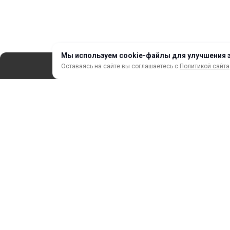
Мы используем cookie-файлы для улучшения 
Оставаясь на сайте вы соглашаетесь с
Политикой сайта
СЕРВИС
ЗАКАЗ И ОПЛАТА
НОВИНКИ
АКЦИИ И РАСПРОДАЖА
ТЕРМОПЕРЕНОС
ПРОФИЛИ И ПРОФИЛЬНЫЕ СИСТЕМЫ
КРАСКИ, ЧЕРНИЛА, КАРТРИДЖИ
МОБИЛЬНЫЕ СТЕНДЫ И POSM