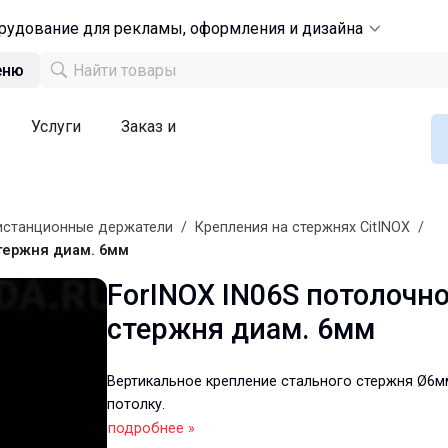
рудование для рекламы, оформления и дизайна
еню
Услуги
Заказ и
станционные держатели
/
Крепления на стержнях CitINOX
/
стержня диам. 6мм
ForINOX IN06S потолочно
стержня диам. 6мм
Вертикальное крепление стального стержня Ø6мм
потолку.
подробнее »