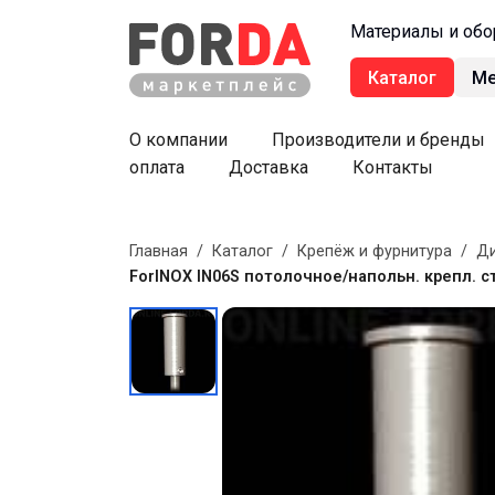
Материалы и обо
Каталог
М
О компании
Производители и бренды
оплата
Доставка
Контакты
Главная
/
Каталог
/
Крепёж и фурнитура
/
Ди
ForINOX IN06S потолочное/напольн. крепл. 