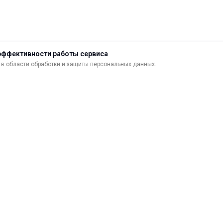
эффективности работы сервиса
в области обработки и защиты персональных данных.
ДОСТАВКА
ВОЗВРАТ ТОВАРА
МАТЕРИАЛЫ ДЛЯ ПЕЧАТИ
С
САМОКЛЕЯЩИЕСЯ ПЛЕНКИ
О
ЛИСТОВЫЕ МАТЕРИАЛЫ
Ф
УСЛУГИ И СЕРВИС
К
ИНСТРУМЕНТ
К
СВЕТОТЕХНИКА
В