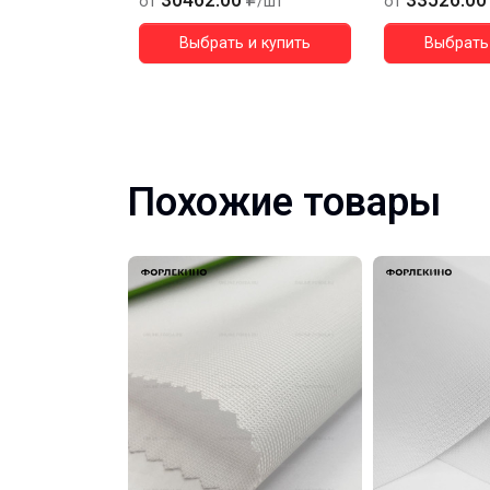
30462.00
33526.00
от
/шт
от
Выбрать и купить
Выбрать 
Похожие товары