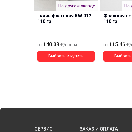
На другом складе
На 
Ткань флаговая KW 012
Флажная се
110 гр
110 гр
140.38
115.46
от
/пог. м
от
/
Выбрать и купить
Выбрать 
СЕРВИС
ЗАКАЗ И ОПЛАТА