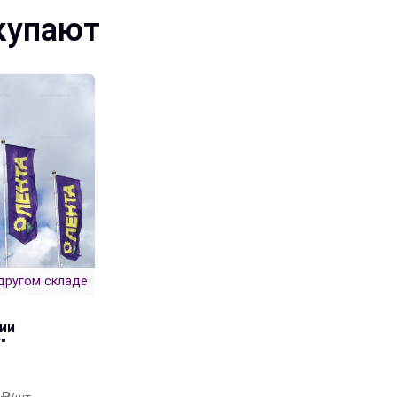
купают
другом складе
ии
"