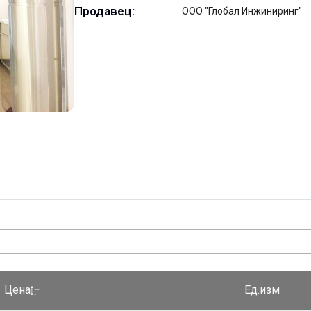
Продавец:
ООО "Глобал Инжиниринг"
Ед.изм
Цена