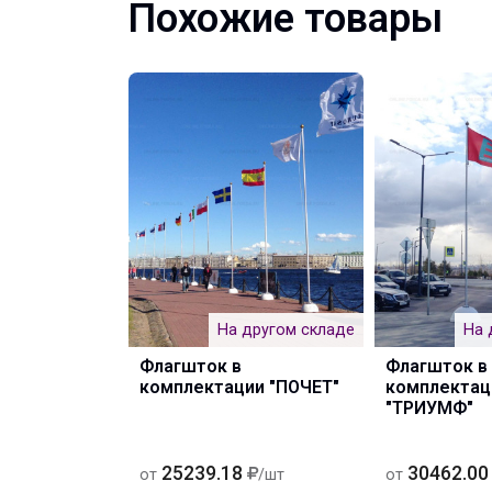
Похожие товары
На другом складе
На 
Флагшток в
Флагшток в
комплектации "ПОЧЕТ"
комплектац
"ТРИУМФ"
25239.18
30462.00
от
/шт
от