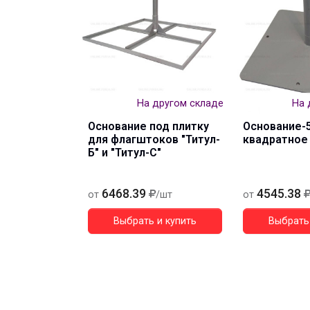
На другом складе
На 
Основание под плитку
Основание-5
для флагштоков "Титул-
квадратное
Б" и "Титул-С"
6468.39
4545.38
от
/шт
от
Выбрать и купить
Выбрать 