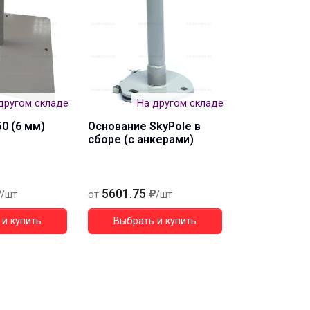
другом складе
На другом складе
0 (6 мм)
Основание SkyPole в
сборе (с анкерами)
5601.75
/шт
от
/шт
и купить
Выбрать и купить