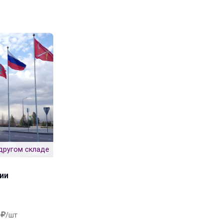
другом складе
ии
/шт