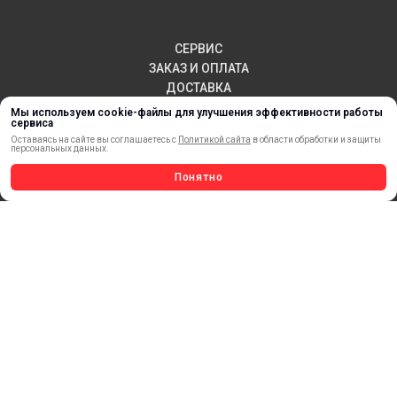
СЕРВИС
ЗАКАЗ И ОПЛАТА
ДОСТАВКА
ВОЗВРАТ ТОВАРА
Мы используем cookie-файлы для улучшения эффективности работы
сервиса
ПУБЛИЧНАЯ ОФЕРТА
Оставаясь на сайте вы соглашаетесь с
Политикой сайта
в области обработки и защиты
КОНТАКТЫ
персональных данных.
Понятно
НОВИНКИ
АКЦИИ И РАСПРОДАЖА
ТЕРМОПЕРЕНОС
МАТЕРИАЛЫ ДЛЯ ПЕЧАТИ
САМОКЛЕЯЩИЕСЯ ПЛЕНКИ
ЛИСТОВЫЕ МАТЕРИАЛЫ
СТЕРЖНИ И ТРУБЫ ИЗ АКРИЛА
ОБОРУДОВАНИЕ
ФЛАГШТОКИ SKYPOLE
ПРОФИЛИ И ПРОФИЛЬНЫЕ СИСТЕМЫ