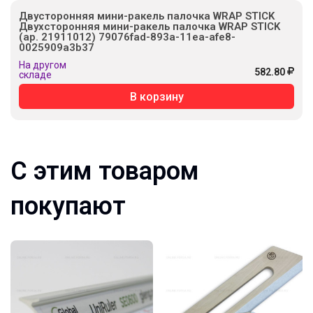
Двусторонняя мини-ракель палочка WRAP STICK
Двухсторонняя мини-ракель палочка WRAP STICK
(ар. 21911012) 79076fad-893a-11ea-afe8-
0025909a3b37
На другом
582.80
складе
В корзину
С этим товаром
покупают