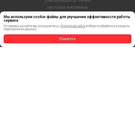
САМОКЛЕЯЩИЕСЯ ПЛЕНКИ
ЛИСТОВЫЕ МАТЕРИАЛЫ
СТЕРЖНИ И ТРУБЫ ИЗ АКРИЛА
Мы используем cookie-файлы для улучшения эффективности работы
сервиса
ОБОРУДОВАНИЕ
Оставаясь на сайте вы соглашаетесь с
Политикой сайта
в области обработки и защиты
ФЛАГШТОКИ SKYPOLE
персональных данных.
ПРОФИЛИ И ПРОФИЛЬНЫЕ СИСТЕМЫ
Понятно
КРАСКИ, ЧЕРНИЛА, КАРТРИДЖИ
МОБИЛЬНЫЕ СТЕНДЫ И POSM
УСЛУГИ И СЕРВИС
ИНСТРУМЕНТ
СВЕТОТЕХНИКА
КЛЕЕВЫЕ ТЕХНОЛОГИИ
КРЕПЕЖ И ФУРНИТУРА
ВЕСЬ КАТАЛОГ >