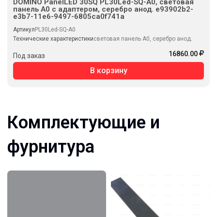
DOMINO PanelLED 30SQ PL30Led-SQ-A0, световая
панель А0 с адаптером, серебро анод. e93902b2-
e3b7-11e6-9497-6805ca0f741a
Артикул
PL30Led-SQ-A0
Технические характеристики
световая панель А0, серебро анод.
16860.00
Под заказ
В корзину
Комплектующие и
фурнитура