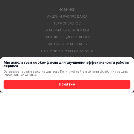
НОВИНКИ
АКЦИИ И РАСПРОДАЖА
ТЕРМОПЕРЕНОС
МАТЕРИАЛЫ ДЛЯ ПЕЧАТИ
САМОКЛЕЯЩИЕСЯ ПЛЕНКИ
ЛИСТОВЫЕ МАТЕРИАЛЫ
СТЕРЖНИ И ТРУБЫ ИЗ АКРИЛА
ОБОРУДОВАНИЕ
Мы используем cookie-файлы для улучшения эффективности работы
ФЛАГШТОКИ SKYPOLE
сервиса
ПРОФИЛИ И ПРОФИЛЬНЫЕ СИСТЕМЫ
Оставаясь на сайте вы соглашаетесь с
Политикой сайта
в области обработки и защиты
персональных данных.
КРАСКИ, ЧЕРНИЛА, КАРТРИДЖИ
Понятно
МОБИЛЬНЫЕ СТЕНДЫ И POSM
УСЛУГИ И СЕРВИС
ИНСТРУМЕНТ
СВЕТОТЕХНИКА
КЛЕЕВЫЕ ТЕХНОЛОГИИ
КРЕПЕЖ И ФУРНИТУРА
ВЕСЬ КАТАЛОГ >