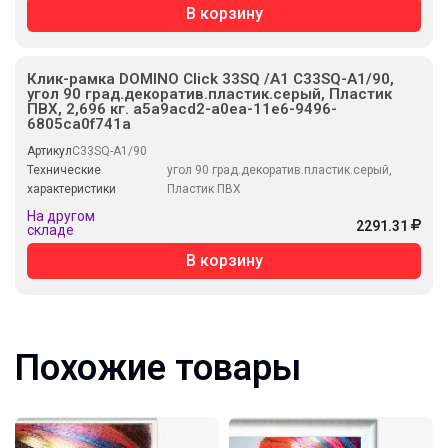
В корзину
Клик-рамка DOMINO Click 33SQ /А1 C33SQ-A1/90,
угол 90 град.декоратив.пластик.серый, Пластик
ПВХ, 2,696 кг. a5a9acd2-a0ea-11e6-9496-
6805ca0f741a
Артикул
C33SQ-A1/90
Технические
угол 90 град.декоратив.пластик.серый,
характеристики
Пластик ПВХ
На другом
2291.31
складе
В корзину
Похожие товары