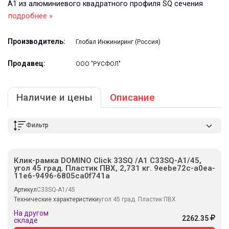
А1 из алюминиевого квадратного профиля SQ сечения
подробнее »
Производитель:
Глобал Инжиниринг (Россия)
Продавец:
ООО "РУСФОЛ"
Наличие и цены
Описание
Фильтр
Клик-рамка DOMINO Click 33SQ /А1 C33SQ-A1/45,
угол 45 град. Пластик ПВХ, 2,731 кг. 9eebe72c-a0ea-
11e6-9496-6805ca0f741a
Артикул
C33SQ-A1/45
Технические характеристики
угол 45 град. Пластик ПВХ
На другом
2262.35
складе