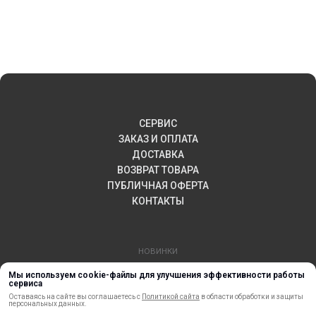
СЕРВИС
ЗАКАЗ И ОПЛАТА
ДОСТАВКА
ВОЗВРАТ ТОВАРА
ПУБЛИЧНАЯ ОФЕРТА
КОНТАКТЫ
НОВИНКИ
АКЦИИ И РАСПРОДАЖА
Мы используем cookie-файлы для улучшения эффективности работы
сервиса
ТЕРМОПЕРЕНОС
Оставаясь на сайте вы соглашаетесь с
Политикой сайта
в области обработки и защиты
МАТЕРИАЛЫ ДЛЯ ПЕЧАТИ
персональных данных.