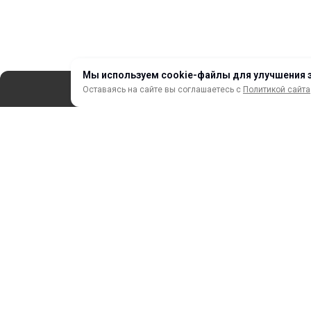
Мы используем cookie-файлы для улучшения 
Оставаясь на сайте вы соглашаетесь с
Политикой сайта
СЕРВИС
ЗАКАЗ И ОПЛАТА
НОВИНКИ
АКЦИИ И РАСПРОДАЖА
ТЕРМОПЕРЕНОС
ПРОФИЛИ И ПРОФИЛЬНЫЕ СИСТЕМЫ
КРАСКИ, ЧЕРНИЛА, КАРТРИДЖИ
МОБИЛЬНЫЕ СТЕНДЫ И POSM