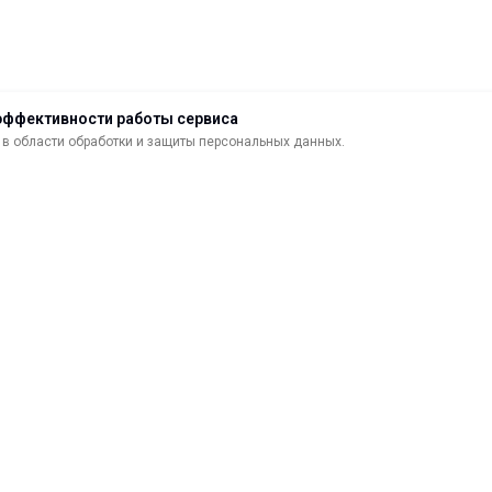
эффективности работы сервиса
в области обработки и защиты персональных данных.
ДОСТАВКА
ВОЗВРАТ ТОВАРА
МАТЕРИАЛЫ ДЛЯ ПЕЧАТИ
С
САМОКЛЕЯЩИЕСЯ ПЛЕНКИ
О
ЛИСТОВЫЕ МАТЕРИАЛЫ
Ф
УСЛУГИ И СЕРВИС
К
ИНСТРУМЕНТ
К
СВЕТОТЕХНИКА
В