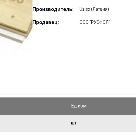
Производитель:
Uzlex (Латвия)
Продавец:
ООО "РУСФОЛ"
Ед.изм
шт