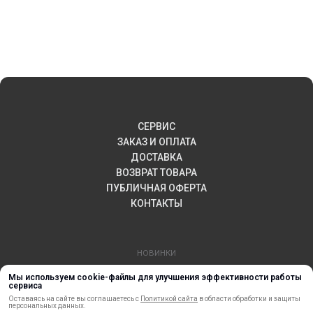
СЕРВИС
ЗАКАЗ И ОПЛАТА
ДОСТАВКА
ВОЗВРАТ ТОВАРА
ПУБЛИЧНАЯ ОФЕРТА
КОНТАКТЫ
НОВИНКИ
АКЦИИ И РАСПРОДАЖА
Мы используем cookie-файлы для улучшения эффективности работы
ТЕРМОПЕРЕНОС
сервиса
Оставаясь на сайте вы соглашаетесь с
Политикой сайта
в области обработки и защиты
МАТЕРИАЛЫ ДЛЯ ПЕЧАТИ
персональных данных.