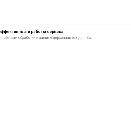
эффективности работы сервиса
в области обработки и защиты персональных данных.
ДОСТАВКА
ВОЗВРАТ ТОВАРА
МАТЕРИАЛЫ ДЛЯ ПЕЧАТИ
С
САМОКЛЕЯЩИЕСЯ ПЛЕНКИ
О
ЛИСТОВЫЕ МАТЕРИАЛЫ
Ф
УСЛУГИ И СЕРВИС
К
ИНСТРУМЕНТ
К
СВЕТОТЕХНИКА
В