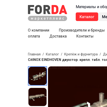
Материалы и обо
Каталог
М
О компании
Производители и бренды
оплата
Доставка
Контакты
Главная
/
Каталог
/
Крепёж и фурнитура
/
Ди
CitINOX EINDHOVEN двухстор. крепл. табл. т