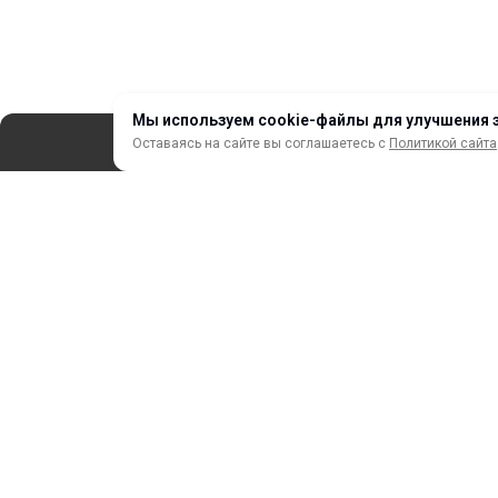
Мы используем cookie-файлы для улучшения 
Оставаясь на сайте вы соглашаетесь с
Политикой сайта
СЕРВИС
ЗАКАЗ И ОПЛАТА
НОВИНКИ
АКЦИИ И РАСПРОДАЖА
ТЕРМОПЕРЕНОС
ПРОФИЛИ И ПРОФИЛЬНЫЕ СИСТЕМЫ
КРАСКИ, ЧЕРНИЛА, КАРТРИДЖИ
МОБИЛЬНЫЕ СТЕНДЫ И POSM