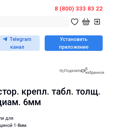
8 (800) 333 83 22
Telegram
Установить
канал
приложение
В
Поделиться
избранное
тор. крепл. табл. толщ.
диам. 6мм
ли для
щиной 1-8мм.