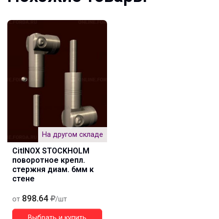
На другом складе
CitINOX STOCKHOLM
поворотное крепл.
стержня диам. 6мм к
стене
898.64
от
/шт
Выбрать и купить