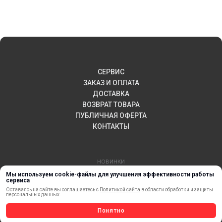
СЕРВИС
ЗАКАЗ И ОПЛАТА
ДОСТАВКА
ВОЗВРАТ ТОВАРА
ПУБЛИЧНАЯ ОФЕРТА
КОНТАКТЫ
НОВИНКИ
АКЦИИ И РАСПРОДАЖА
Мы используем cookie-файлы для улучшения эффективности работы
сервиса
ТЕРМОПЕРЕНОС
Оставаясь на сайте вы соглашаетесь с
Политикой сайта
в области обработки и защиты
персональных данных.
МАТЕРИАЛЫ ДЛЯ ПЕЧАТИ
САМОКЛЕЯЩИЕСЯ ПЛЕНКИ
Понятно
ЛИСТОВЫЕ МАТЕРИАЛЫ