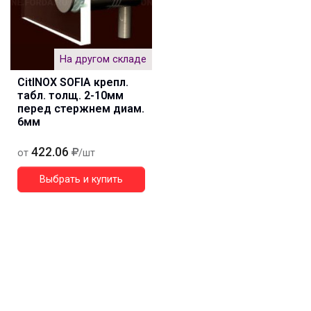
На другом складе
CitINOX SOFIA крепл.
табл. толщ. 2-10мм
перед стержнем диам.
6мм
422.06
от
/шт
Выбрать и купить