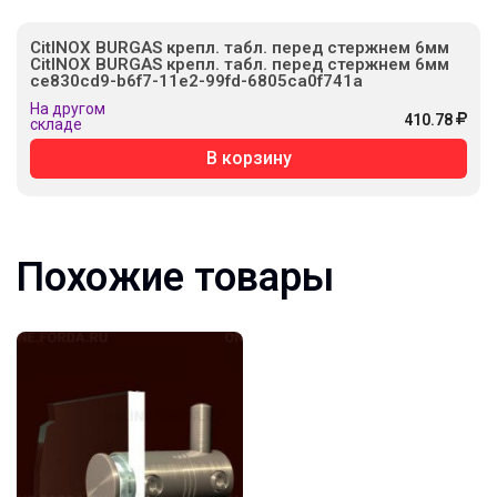
CitINOX BURGAS крепл. табл. перед стержнем 6мм
CitINOX BURGAS крепл. табл. перед стержнем 6мм
ce830cd9-b6f7-11e2-99fd-6805ca0f741a
На другом
410.78
складе
В корзину
Похожие товары