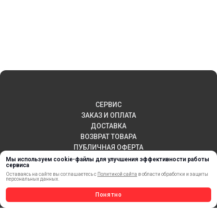
СЕРВИС
ЗАКАЗ И ОПЛАТА
ДОСТАВКА
ВОЗВРАТ ТОВАРА
ПУБЛИЧНАЯ ОФЕРТА
КОНТАКТЫ
Мы используем cookie-файлы для улучшения эффективности работы
сервиса
Оставаясь на сайте вы соглашаетесь с
Политикой сайта
в области обработки и защиты
персональных данных.
НОВИНКИ
Понятно
АКЦИИ И РАСПРОДАЖА
ТЕРМОПЕРЕНОС