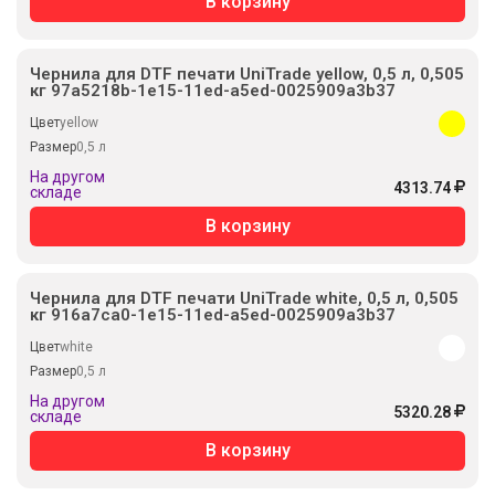
В корзину
Чернила для DTF печати UniTrade yellow, 0,5 л, 0,505
кг 97a5218b-1e15-11ed-a5ed-0025909a3b37
Цвет
yellow
Размер
0,5 л
На другом
4313.74
складе
В корзину
Чернила для DTF печати UniTrade white, 0,5 л, 0,505
кг 916a7ca0-1e15-11ed-a5ed-0025909a3b37
Цвет
white
Размер
0,5 л
На другом
5320.28
складе
В корзину