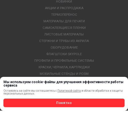
НОВИНКИ
АКЦИИ И РАСПРОДАЖА
ТЕРМОПЕРЕНОС
МАТЕРИАЛЫ ДЛЯ ПЕЧАТИ
САМОКЛЕЯЩИЕСЯ ПЛЕНКИ
ЛИСТОВЫЕ МАТЕРИАЛЫ
СТЕРЖНИ И ТРУБЫ ИЗ АКРИЛА
ОБОРУДОВАНИЕ
ФЛАГШТОКИ SKYPOLE
ПРОФИЛИ И ПРОФИЛЬНЫЕ СИСТЕМЫ
КРАСКИ, ЧЕРНИЛА, КАРТРИДЖИ
МОБИЛЬНЫЕ СТЕНДЫ И POSM
УСЛУГИ И СЕРВИС
Мы используем cookie-файлы для улучшения эффективности работы
сервиса
ИНСТРУМЕНТ
Оставаясь на сайте вы соглашаетесь с
Политикой сайта
в области обработки и защиты
СВЕТОТЕХНИКА
персональных данных.
КЛЕЕВЫЕ ТЕХНОЛОГИИ
Понятно
КРЕПЕЖ И ФУРНИТУРА
ВЕСЬ КАТАЛОГ >