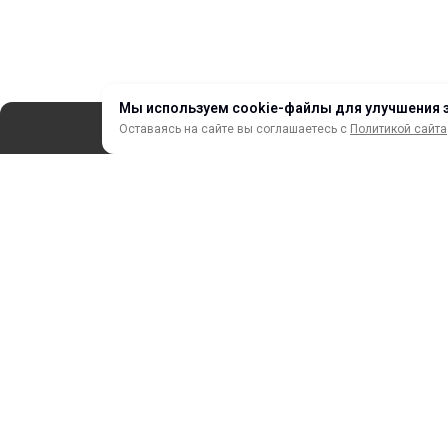
Мы используем cookie-файлы для улучшения 
Оставаясь на сайте вы соглашаетесь с
Политикой сайта
СЕРВИС
ЗАКАЗ И ОПЛАТА
НОВИНКИ
АКЦИИ И РАСПРОДАЖА
ТЕРМОПЕРЕНОС
ПРОФИЛИ И ПРОФИЛЬНЫЕ СИСТЕМЫ
КРАСКИ, ЧЕРНИЛА, КАРТРИДЖИ
МОБИЛЬНЫЕ СТЕНДЫ И POSM