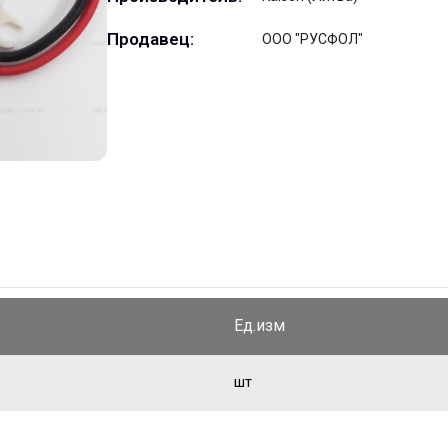
Продавец:
ООО "РУСФОЛ"
Ед.изм
шт