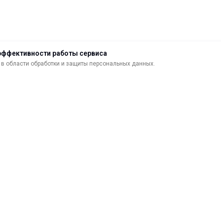
эффективности работы сервиса
в области обработки и защиты персональных данных.
ДОСТАВКА
ВОЗВРАТ ТОВАРА
МАТЕРИАЛЫ ДЛЯ ПЕЧАТИ
С
САМОКЛЕЯЩИЕСЯ ПЛЕНКИ
О
ЛИСТОВЫЕ МАТЕРИАЛЫ
Ф
УСЛУГИ И СЕРВИС
К
ИНСТРУМЕНТ
К
СВЕТОТЕХНИКА
В