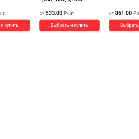
533.00
861.00
шт
от
/шт
от
/
и купить
Выбрать и купить
Выбрать 