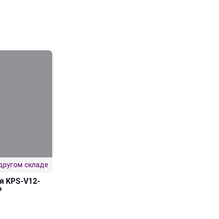
другом складе
я KPS-V12-
P