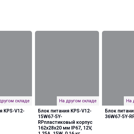
другом складе
На другом складе
На 
я KPS-V12-
Блок питания KPS-V12-
Блок питани
15W67-5Y-
36W67-5Y-R
RPпластиковый корпус
162х28х20 мм IP67, 12V,
1,25A, 15W, 0,16 кг.