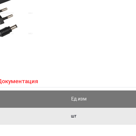
Документация
Ед.изм
шт