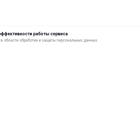
эффективности работы сервиса
в области обработки и защиты персональных данных.
ДОСТАВКА
ВОЗВРАТ ТОВАРА
МАТЕРИАЛЫ ДЛЯ ПЕЧАТИ
С
САМОКЛЕЯЩИЕСЯ ПЛЕНКИ
О
ЛИСТОВЫЕ МАТЕРИАЛЫ
Ф
УСЛУГИ И СЕРВИС
К
ИНСТРУМЕНТ
К
СВЕТОТЕХНИКА
В