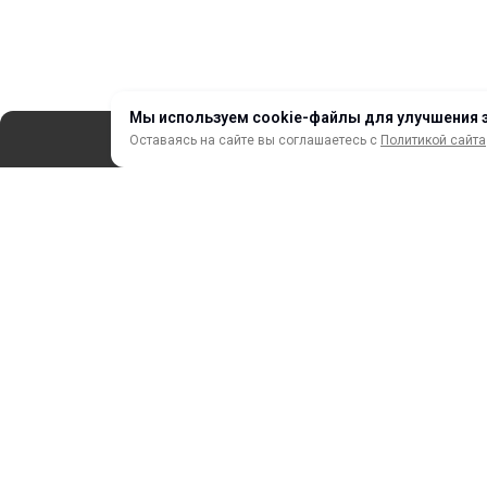
Мы используем cookie-файлы для улучшения 
Оставаясь на сайте вы соглашаетесь с
Политикой сайта
СЕРВИС
ЗАКАЗ И ОПЛАТА
НОВИНКИ
АКЦИИ И РАСПРОДАЖА
ТЕРМОПЕРЕНОС
ПРОФИЛИ И ПРОФИЛЬНЫЕ СИСТЕМЫ
КРАСКИ, ЧЕРНИЛА, КАРТРИДЖИ
МОБИЛЬНЫЕ СТЕНДЫ И POSM