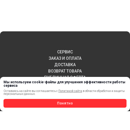
СЕРВИС
ЗАКАЗ И ОПЛАТА
ДОСТАВКА
ВОЗВРАТ ТОВАРА
ПУБЛИЧНАЯ ОФЕРТА
Мы используем cookie-файлы для улучшения эффективности работы
КОНТАКТЫ
сервиса
Оставаясь на сайте вы соглашаетесь с
Политикой сайта
в области обработки и защиты
персональных данных.
Понятно
НОВИНКИ
АКЦИИ И РАСПРОДАЖА
ТЕРМОПЕРЕНОС
МАТЕРИАЛЫ ДЛЯ ПЕЧАТИ